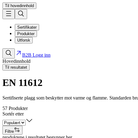
Til hovedinnhold
Sertifikater
Produkter
Utforsk
B2B Logg inn
Hovedinnhold
Til resultatet
EN 11612
Sertifiserte plagg som beskytter mot varme og flamme. Standarden bruk
57
Produkter
Sortér etter
Filtre
produktene i resultatet begynner her