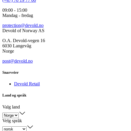
(+47) 70 19 77 00
09:00 - 15:00
Mandag - fredag
protection@devold.no
Devold of Norway AS
O.A. Devold-vegen 16
6030 Langevåg
Norge
post@devold.no
Snarveier
Devold Retail
Land og språk
Valg land
Velg språk