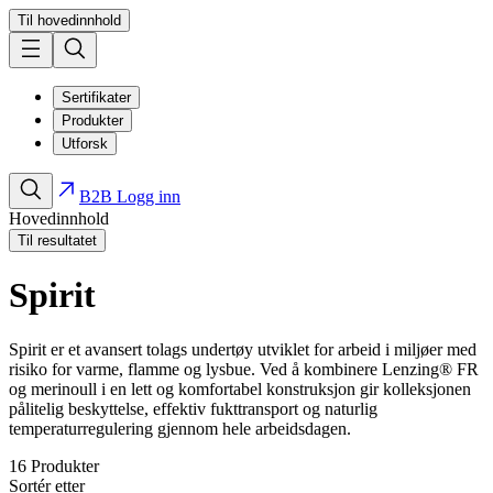
Til hovedinnhold
Sertifikater
Produkter
Utforsk
B2B Logg inn
Hovedinnhold
Til resultatet
Spirit
Spirit er et avansert tolags undertøy utviklet for arbeid i miljøer med
risiko for varme, flamme og lysbue. Ved å kombinere Lenzing® FR
og merinoull i en lett og komfortabel konstruksjon gir kolleksjonen
pålitelig beskyttelse, effektiv fukttransport og naturlig
temperaturregulering gjennom hele arbeidsdagen.
16
Produkter
Sortér etter