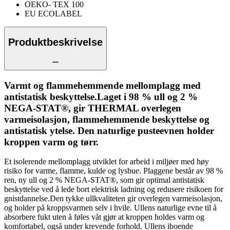
OEKO- TEX 100
EU ECOLABEL
Produktbeskrivelse
Varmt og flammehemmende mellomplagg med
antistatisk beskyttelse.Laget i 98 % ull og 2 %
NEGA-STAT®, gir THERMAL overlegen
varmeisolasjon, flammehemmende beskyttelse og
antistatisk ytelse. Den naturlige pusteevnen holder
kroppen varm og tørr.
Et isolerende mellomplagg utviklet for arbeid i miljøer med høy
risiko for varme, flamme, kulde og lysbue. Plaggene består av 98 %
ren, ny ull og 2 % NEGA-STAT®, som gir optimal antistatisk
beskyttelse ved å lede bort elektrisk ladning og redusere risikoen for
gnistdannelse.Den tykke ullkvaliteten gir overlegen varmeisolasjon,
og holder på kroppsvarmen selv i hvile. Ullens naturlige evne til å
absorbere fukt uten å føles våt gjør at kroppen holdes varm og
komfortabel, også under krevende forhold. Ullens iboende