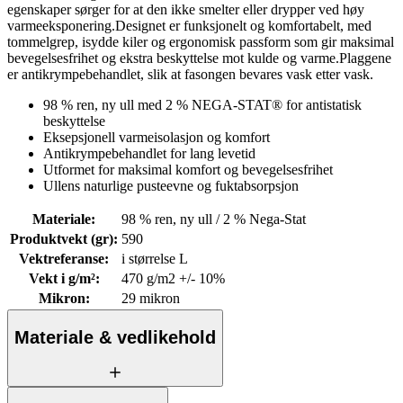
egenskaper sørger for at den ikke smelter eller drypper ved høy
varmeeksponering.Designet er funksjonelt og komfortabelt, med
tommelgrep, isydde kiler og ergonomisk passform som gir maksimal
bevegelsesfrihet og ekstra beskyttelse mot kulde og varme.Plaggene
er antikrympebehandlet, slik at fasongen bevares vask etter vask.
98 % ren, ny ull med 2 % NEGA-STAT® for antistatisk
beskyttelse
Eksepsjonell varmeisolasjon og komfort
Antikrympebehandlet for lang levetid
Utformet for maksimal komfort og bevegelsesfrihet
Ullens naturlige pusteevne og fuktabsorpsjon
Materiale
:
98 % ren, ny ull / 2 % Nega-Stat
Produktvekt (gr)
:
590
Vektreferanse
:
i størrelse L
Vekt i g/m²
:
470 g/m2 +/- 10%
Mikron
:
29 mikron
Materiale & vedlikehold