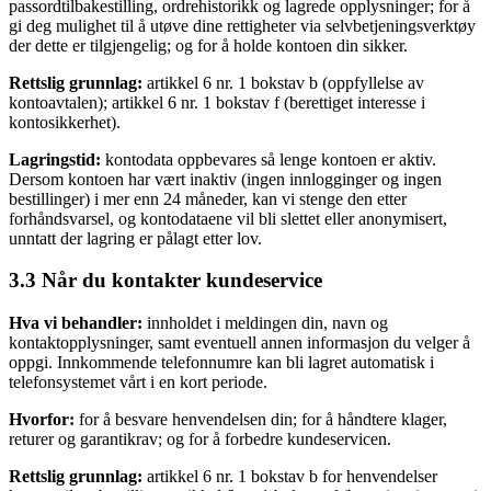
passordtilbakestilling, ordrehistorikk og lagrede opplysninger; for å
gi deg mulighet til å utøve dine rettigheter via selvbetjeningsverktøy
der dette er tilgjengelig; og for å holde kontoen din sikker.
Rettslig grunnlag:
artikkel 6 nr. 1 bokstav b (oppfyllelse av
kontoavtalen); artikkel 6 nr. 1 bokstav f (berettiget interesse i
kontosikkerhet).
Lagringstid:
kontodata oppbevares så lenge kontoen er aktiv.
Dersom kontoen har vært inaktiv (ingen innlogginger og ingen
bestillinger) i mer enn 24 måneder, kan vi stenge den etter
forhåndsvarsel, og kontodataene vil bli slettet eller anonymisert,
unntatt der lagring er pålagt etter lov.
3.3 Når du kontakter kundeservice
Hva vi behandler:
innholdet i meldingen din, navn og
kontaktopplysninger, samt eventuell annen informasjon du velger å
oppgi. Innkommende telefonnumre kan bli lagret automatisk i
telefonsystemet vårt i en kort periode.
Hvorfor:
for å besvare henvendelsen din; for å håndtere klager,
returer og garantikrav; og for å forbedre kundeservicen.
Rettslig grunnlag:
artikkel 6 nr. 1 bokstav b for henvendelser