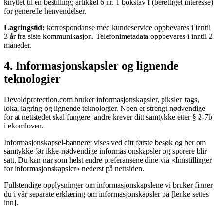
knyttet til en bestilling; artikkel 6 nr. 1 bokstav f (berettiget interesse)
for generelle henvendelser.
Lagringstid:
korrespondanse med kundeservice oppbevares i inntil
3 år fra siste kommunikasjon. Telefonimetadata oppbevares i inntil 2
måneder.
4. Informasjonskapsler og lignende
teknologier
Devoldprotection.com bruker informasjonskapsler, piksler, tags,
lokal lagring og lignende teknologier. Noen er strengt nødvendige
for at nettstedet skal fungere; andre krever ditt samtykke etter § 2-7b
i ekomloven.
Informasjonskapsel-banneret vises ved ditt første besøk og ber om
samtykke før ikke-nødvendige informasjonskapsler og sporere blir
satt. Du kan når som helst endre preferansene dine via «Innstillinger
for informasjonskapsler» nederst på nettsiden.
Fullstendige opplysninger om informasjonskapslene vi bruker finner
du i vår separate erklæring om informasjonskapsler på [lenke settes
inn].