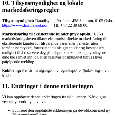
10. Tilsynsmyndighet og lokale
markedsføringsregler
Tilsynsmyndighet:
Datatilsynet, Postboks 458 Sentrum, 0105 Oslo.
https://www.datatilsynet.no/
— Tlf. +47 22 39 69 00.
Markedsføring til eksisterende kunder (myk opt-in):
§ 15 i
markedsføringsloven tillater elektronisk direkte markedsføring til
eksisterende kunder for tilsvarende varer eller tjenester uten
forhåndssamtykke, forutsatt at du ble gitt en klar og kostnadsfri
mulighet til å reservere deg på tidspunktet kontaktopplysningene
dine ble samlet inn, og at en reservasjonsmulighet tilbys i hver
påfølgende melding.
Bokføring:
fem år fra utgangen av regnskapsåret (bokføringsloven
§ 13).
11. Endringer i denne erklæringen
Vi kan oppdatere denne erklæringen fra tid til annen. Når vi gjør
vesentlige endringer, vil vi:
publisere den oppdaterte erklæringen på devold.com med ny
"Sist oppdatert"-dato;