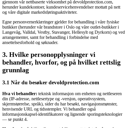
gjennom vår nettbaserte virksomhet på devoldprotection.com,
herunder kundekontoer, kundeservicehenvendelser mottatt på nett
og våre digitale markedsføringsaktiviteter.
Egne personvernerklæringer gjelder for behandling i våre fysiske
butikker (herunder vår brandstore i Oslo og våre outlet-butikker i
Langevåg, Valldal, Vestby, Stavanger, Hellesylt og Dyrkorn) og ved
arrangementer, samt for behandling i forbindelse med
ansettelsesforhold og søknader.
3. Hvilke personopplysninger vi
behandler, hvorfor, og på hvilket rettslig
grunnlag
3.1 Når du besøker devoldprotection.com
Hva vi behandler:
teknisk informasjon om enheten og nettleseren
din (IP-adresse, nettlesertype og -versjon, operativsystem,
skjermstørrelse, språk), sider du har besøkt, navigasjonsmønster,
henvisende URL og tidsstempler. Vi behandler også
informasjonskapsel-identifikatorer og lignende sporingsteknologier
— se punkt 4.