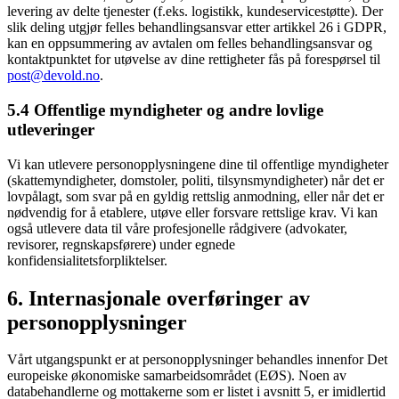
levering av delte tjenester (f.eks. logistikk, kundeservicestøtte). Der
slik deling utgjør felles behandlingsansvar etter artikkel 26 i GDPR,
kan en oppsummering av avtalen om felles behandlingsansvar og
kontaktpunktet for utøvelse av dine rettigheter fås på forespørsel til
post@devold.no
.
5.4 Offentlige myndigheter og andre lovlige
utleveringer
Vi kan utlevere personopplysningene dine til offentlige myndigheter
(skattemyndigheter, domstoler, politi, tilsynsmyndigheter) når det er
lovpålagt, som svar på en gyldig rettslig anmodning, eller når det er
nødvendig for å etablere, utøve eller forsvare rettslige krav. Vi kan
også utlevere data til våre profesjonelle rådgivere (advokater,
revisorer, regnskapsførere) under egnede
konfidensialitetsforpliktelser.
6. Internasjonale overføringer av
personopplysninger
Vårt utgangspunkt er at personopplysninger behandles innenfor Det
europeiske økonomiske samarbeidsområdet (EØS). Noen av
databehandlerne og mottakerne som er listet i avsnitt 5, er imidlertid