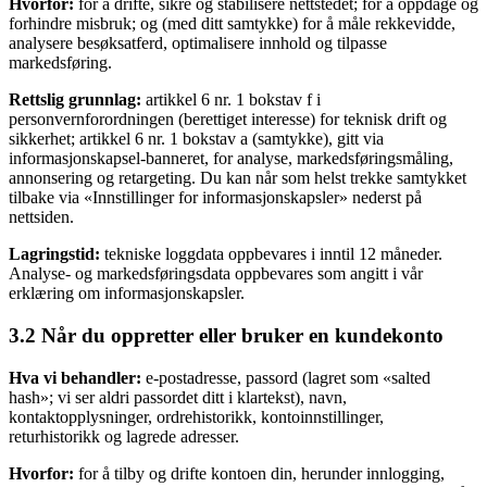
Hvorfor:
for å drifte, sikre og stabilisere nettstedet; for å oppdage og
forhindre misbruk; og (med ditt samtykke) for å måle rekkevidde,
analysere besøksatferd, optimalisere innhold og tilpasse
markedsføring.
Rettslig grunnlag:
artikkel 6 nr. 1 bokstav f i
personvernforordningen (berettiget interesse) for teknisk drift og
sikkerhet; artikkel 6 nr. 1 bokstav a (samtykke), gitt via
informasjonskapsel-banneret, for analyse, markedsføringsmåling,
annonsering og retargeting. Du kan når som helst trekke samtykket
tilbake via «Innstillinger for informasjonskapsler» nederst på
nettsiden.
Lagringstid:
tekniske loggdata oppbevares i inntil 12 måneder.
Analyse- og markedsføringsdata oppbevares som angitt i vår
erklæring om informasjonskapsler.
3.2 Når du oppretter eller bruker en kundekonto
Hva vi behandler:
e-postadresse, passord (lagret som «salted
hash»; vi ser aldri passordet ditt i klartekst), navn,
kontaktopplysninger, ordrehistorikk, kontoinnstillinger,
returhistorikk og lagrede adresser.
Hvorfor:
for å tilby og drifte kontoen din, herunder innlogging,