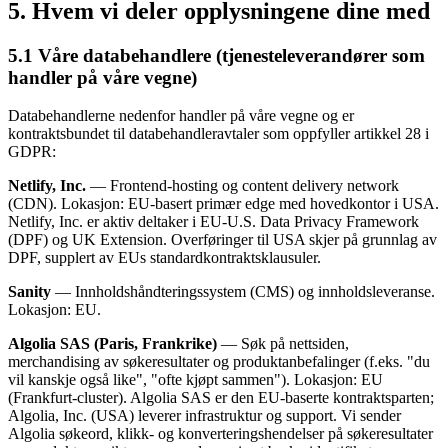
5. Hvem vi deler opplysningene dine med
5.1 Våre databehandlere (tjenesteleverandører som
handler på våre vegne)
Databehandlerne nedenfor handler på våre vegne og er
kontraktsbundet til databehandleravtaler som oppfyller artikkel 28 i
GDPR:
Netlify, Inc.
— Frontend-hosting og content delivery network
(CDN). Lokasjon: EU-basert primær edge med hovedkontor i USA.
Netlify, Inc. er aktiv deltaker i EU-U.S. Data Privacy Framework
(DPF) og UK Extension. Overføringer til USA skjer på grunnlag av
DPF, supplert av EUs standardkontraktsklausuler.
Sanity
— Innholdshåndteringssystem (CMS) og innholdsleveranse.
Lokasjon: EU.
Algolia SAS (Paris, Frankrike)
— Søk på nettsiden,
merchandising av søkeresultater og produktanbefalinger (f.eks. "du
vil kanskje også like", "ofte kjøpt sammen"). Lokasjon: EU
(Frankfurt-cluster). Algolia SAS er den EU-baserte kontraktsparten;
Algolia, Inc. (USA) leverer infrastruktur og support. Vi sender
Algolia søkeord, klikk- og konverteringshendelser på søkeresultater