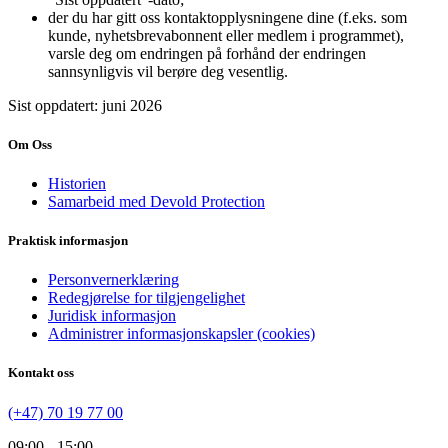
der du har gitt oss kontaktopplysningene dine (f.eks. som
kunde, nyhetsbrevabonnent eller medlem i programmet),
varsle deg om endringen på forhånd der endringen
sannsynligvis vil berøre deg vesentlig.
Sist oppdatert: juni 2026
Om Oss
Historien
Samarbeid med Devold Protection
Praktisk informasjon
Personvernerklæring
Redegjørelse for tilgjengelighet
Juridisk informasjon
Administrer informasjonskapsler (cookies)
Kontakt oss
(+47) 70 19 77 00
09:00 - 15:00