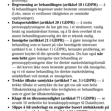
grunnlag).
Begrensning av behandlingen (artikkel 18 i GDPR)
— å
få behandlingen begrenset under bestemte omstendigheter
(f.eks. mens vi verifiserer riktigheten av omstridte
opplysninger).
Dataportabilitet (artikkel 20 i GDPR)
— å motta
personopplysningene du har gitt oss, i et strukturert, vanlig
brukt og maskinlesbart format, og å få dem overført til en
annen behandlingsansvarlig der det er teknisk mulig.
Innsigelse (artikkel 21 i GDPR)
— å gjøre innsigelse mot
behandling som er basert på våre berettigede interesser
(artikkel 6 nr. 1 bokstav f i GDPR), herunder profilering, av
grunner knyttet til din spesielle situasjon. Du kan også
når
som helst
gjøre innsigelse mot behandling av
personopplysningene dine for direkte markedsføringsformål
— det kreves ikke noen bestemte grunner for slik innsigelse,
og vi vil stanse behandling for direkte markedsføring
umiddelbart ved mottak av innsigelsen.
Trekke tilbake samtykke (artikkel 7 nr. 3 i GDPR)
— å
trekke tilbake et samtykke du har gitt oss når som helst.
Tilbaketrekking påvirker ikke lovligheten av behandlingen
som er gjort før tilbaketrekkingen.
Klage til en tilsynsmyndighet (artikkel 77 i GDPR)
— se
avsnitt 10 nedenfor for kontaktopplysninger til Datatilsynet.
Slippe å bli underlagt en avgjørelse basert utelukkende på