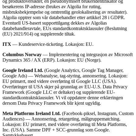
og produktoversikter, en pseudonymisert brukeridentifikator og
besøkerens IP-adresse (brukes av Algolia for ruting,
misbruksbekjempelse og omtrentlig geolokalisering av resultater).
Algolia opptrer som vår databehandler etter artikkel 28 i GDPR.
Eventuell US-basert supporttilgang dekkes av Algolias
databehandleravtale, EUs standardkontraktsklausuler (Beslutning
(EU) 2021/914) og supplerende tiltak.
ITX
— Kundeservice-ticketing. Lokasjon: EU.
Columbus Norway
— Implementering og integrasjon av Microsoft
Dynamics 365 / AX (ERP). Lokasjon: EU (Norge).
Google Ireland Ltd.
(Google Analytics, Google Tag Manager,
Google Ads) — Webanalyse, tag-styring, annonsering. Lokasjon:
EU primært, med videre overføring til Google LLC (USA).
Overføringer til USA skjer på grunnlag av EU-U.S. Data Privacy
Framework (Google LLC er deltaker) og supplerende EU-
standardkontraktsklausuler. Vi vil oppdatere denne erklæringen
dersom Data Privacy Framework blir kjent ugyldig.
Meta Platforms Ireland Ltd.
(Facebook-piksel, Instagram, Custom
Audiences) — Annonsering, retargeting, målgruppematching.
Lokasjon: EU primært, med videre overføring til Meta Platforms,
Inc. (USA). Samme DPF + SCC-grunnlag som Google.
Samtykkebasert.