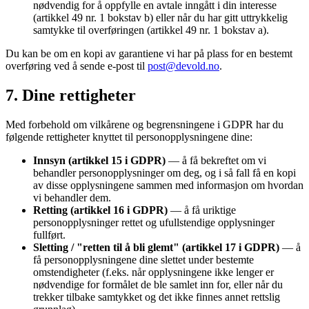
nødvendig for å oppfylle en avtale inngått i din interesse
(artikkel 49 nr. 1 bokstav b) eller når du har gitt uttrykkelig
samtykke til overføringen (artikkel 49 nr. 1 bokstav a).
Du kan be om en kopi av garantiene vi har på plass for en bestemt
overføring ved å sende e-post til
post@devold.no
.
7. Dine rettigheter
Med forbehold om vilkårene og begrensningene i GDPR har du
følgende rettigheter knyttet til personopplysningene dine:
Innsyn (artikkel 15 i GDPR)
— å få bekreftet om vi
behandler personopplysninger om deg, og i så fall få en kopi
av disse opplysningene sammen med informasjon om hvordan
vi behandler dem.
Retting (artikkel 16 i GDPR)
— å få uriktige
personopplysninger rettet og ufullstendige opplysninger
fullført.
Sletting / "retten til å bli glemt" (artikkel 17 i GDPR)
— å
få personopplysningene dine slettet under bestemte
omstendigheter (f.eks. når opplysningene ikke lenger er
nødvendige for formålet de ble samlet inn for, eller når du
trekker tilbake samtykket og det ikke finnes annet rettslig