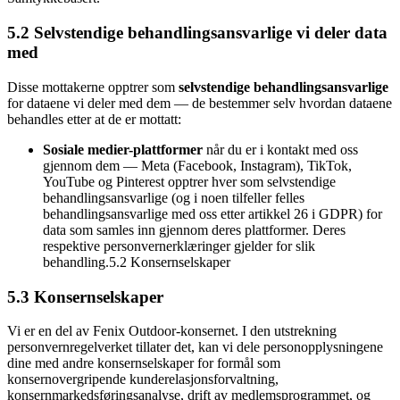
5.2 Selvstendige behandlingsansvarlige vi deler data
med
Disse mottakerne opptrer som
selvstendige behandlingsansvarlige
for dataene vi deler med dem — de bestemmer selv hvordan dataene
behandles etter at de er mottatt:
Sosiale medier-plattformer
når du er i kontakt med oss
gjennom dem — Meta (Facebook, Instagram), TikTok,
YouTube og Pinterest opptrer hver som selvstendige
behandlingsansvarlige (og i noen tilfeller felles
behandlingsansvarlige med oss etter artikkel 26 i GDPR) for
data som samles inn gjennom deres plattformer. Deres
respektive personvernerklæringer gjelder for slik
behandling.5.2 Konsernselskaper
5.3 Konsernselskaper
Vi er en del av Fenix Outdoor-konsernet. I den utstrekning
personvernregelverket tillater det, kan vi dele personopplysningene
dine med andre konsernselskaper for formål som
konsernovergripende kunderelasjonsforvaltning,
konsernmarkedsføringsanalyse, drift av medlemsprogrammet, og