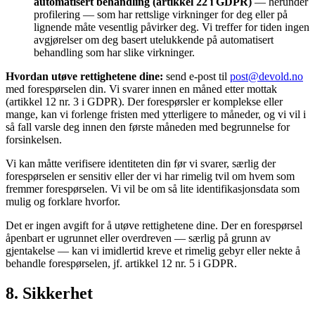
automatisert behandling (artikkel 22 i GDPR)
— herunder
profilering — som har rettslige virkninger for deg eller på
lignende måte vesentlig påvirker deg. Vi treffer for tiden ingen
avgjørelser om deg basert utelukkende på automatisert
behandling som har slike virkninger.
Hvordan utøve rettighetene dine:
send e-post til
post@devold.no
med forespørselen din. Vi svarer innen en måned etter mottak
(artikkel 12 nr. 3 i GDPR). Der forespørsler er komplekse eller
mange, kan vi forlenge fristen med ytterligere to måneder, og vi vil i
så fall varsle deg innen den første måneden med begrunnelse for
forsinkelsen.
Vi kan måtte verifisere identiteten din før vi svarer, særlig der
forespørselen er sensitiv eller der vi har rimelig tvil om hvem som
fremmer forespørselen. Vi vil be om så lite identifikasjonsdata som
mulig og forklare hvorfor.
Det er ingen avgift for å utøve rettighetene dine. Der en forespørsel
åpenbart er ugrunnet eller overdreven — særlig på grunn av
gjentakelse — kan vi imidlertid kreve et rimelig gebyr eller nekte å
behandle forespørselen, jf. artikkel 12 nr. 5 i GDPR.
8. Sikkerhet