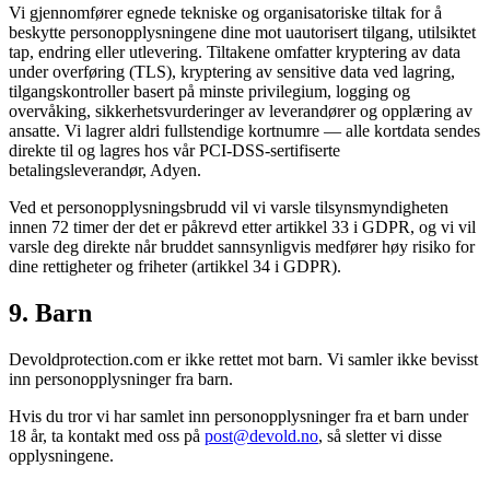
Vi gjennomfører egnede tekniske og organisatoriske tiltak for å
beskytte personopplysningene dine mot uautorisert tilgang, utilsiktet
tap, endring eller utlevering. Tiltakene omfatter kryptering av data
under overføring (TLS), kryptering av sensitive data ved lagring,
tilgangskontroller basert på minste privilegium, logging og
overvåking, sikkerhetsvurderinger av leverandører og opplæring av
ansatte. Vi lagrer aldri fullstendige kortnumre — alle kortdata sendes
direkte til og lagres hos vår PCI-DSS-sertifiserte
betalingsleverandør, Adyen.
Ved et personopplysningsbrudd vil vi varsle tilsynsmyndigheten
innen 72 timer der det er påkrevd etter artikkel 33 i GDPR, og vi vil
varsle deg direkte når bruddet sannsynligvis medfører høy risiko for
dine rettigheter og friheter (artikkel 34 i GDPR).
9. Barn
Devoldprotection.com er ikke rettet mot barn. Vi samler ikke bevisst
inn personopplysninger fra barn.
Hvis du tror vi har samlet inn personopplysninger fra et barn under
18 år, ta kontakt med oss på
post@devold.no
, så sletter vi disse
opplysningene.