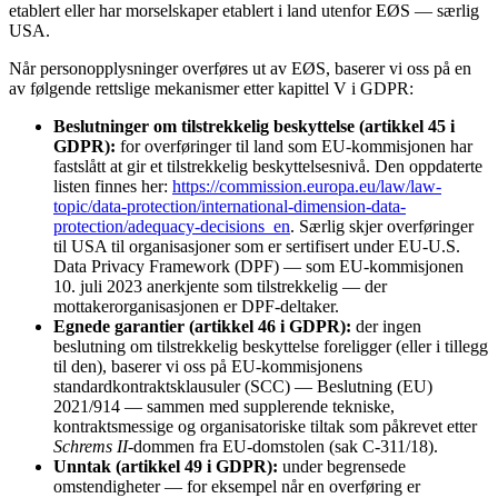
etablert eller har morselskaper etablert i land utenfor EØS — særlig
USA.
Når personopplysninger overføres ut av EØS, baserer vi oss på en
av følgende rettslige mekanismer etter kapittel V i GDPR:
Beslutninger om tilstrekkelig beskyttelse (artikkel 45 i
GDPR):
for overføringer til land som EU-kommisjonen har
fastslått at gir et tilstrekkelig beskyttelsesnivå. Den oppdaterte
listen finnes her:
https://commission.europa.eu/law/law-
topic/data-protection/international-dimension-data-
protection/adequacy-decisions_en
. Særlig skjer overføringer
til USA til organisasjoner som er sertifisert under EU-U.S.
Data Privacy Framework (DPF) — som EU-kommisjonen
10. juli 2023 anerkjente som tilstrekkelig — der
mottakerorganisasjonen er DPF-deltaker.
Egnede garantier (artikkel 46 i GDPR):
der ingen
beslutning om tilstrekkelig beskyttelse foreligger (eller i tillegg
til den), baserer vi oss på EU-kommisjonens
standardkontraktsklausuler (SCC) — Beslutning (EU)
2021/914 — sammen med supplerende tekniske,
kontraktsmessige og organisatoriske tiltak som påkrevet etter
Schrems II
-dommen fra EU-domstolen (sak C-311/18).
Unntak (artikkel 49 i GDPR):
under begrensede
omstendigheter — for eksempel når en overføring er