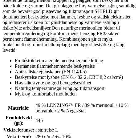
isolerende luftlag mellom kroppen og plagget, som beskytter mot
både kulde og varme. Det gir plaggene høy varmeisolasjon, samtidig
som de bevarer god pusteevne og fukttransport.SHIELD gir
dokumentert beskyttelse mot flammer, lysbue og statisk elektrisitet,
og reduserer risikoen for gnistdannelse og varmebelastning i
risikofylte arbeidsmiljøer.Den naturlige merinoullen bidrar til
temperaturregulering og komfort, mens Lenzing FR® sikrer
permanent flammehemming. Kombinasjonen gir et mykt,
funksjonelt og robust mellomplagg med høy slitestyrke og lang
levetid.
Frottéstrikket materiale med isolerende luftlag
Permanent flammehemmende beskyttelse
Antistatiske egenskaper (EN 1149-5)
Beskyttelse mot lysbue (EN 61482-2, EBT 8,2 cal/cm²)
Høy slitestyrke og god bevegelsesfrihet
Naturlig temperaturregulering og fukttransport
Myk og komfortabel mot huden
49 % LENZING™ FR / 39 % merinoull / 10 %
Materiale
:
polyamid / 2 % Nega-Stat
Produktvekt
445
(gr)
:
Vektreferanse
:
i størrelse L
Vekt i g/m²
:
280 g/m2 +/- 10%