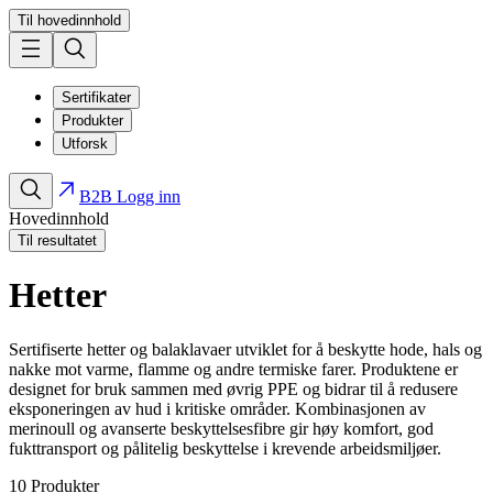
Til hovedinnhold
Sertifikater
Produkter
Utforsk
B2B Logg inn
Hovedinnhold
Til resultatet
Hetter
Sertifiserte hetter og balaklavaer utviklet for å beskytte hode, hals og
nakke mot varme, flamme og andre termiske farer. Produktene er
designet for bruk sammen med øvrig PPE og bidrar til å redusere
eksponeringen av hud i kritiske områder. Kombinasjonen av
merinoull og avanserte beskyttelsesfibre gir høy komfort, god
fukttransport og pålitelig beskyttelse i krevende arbeidsmiljøer.
10
Produkter