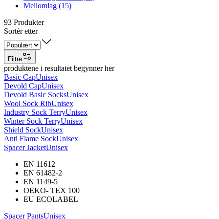
Mellomlag (15)
93
Produkter
Sortér etter
Filtre
produktene i resultatet begynner her
Basic Cap
Unisex
Devold Cap
Unisex
Devold Basic Socks
Unisex
Wool Sock Rib
Unisex
Industry Sock Terry
Unisex
Winter Sock Terry
Unisex
Shield Sock
Unisex
Anti Flame Sock
Unisex
Spacer Jacket
Unisex
EN 11612
EN 61482-2
EN 1149-5
OEKO- TEX 100
EU ECOLABEL
Spacer Pants
Unisex