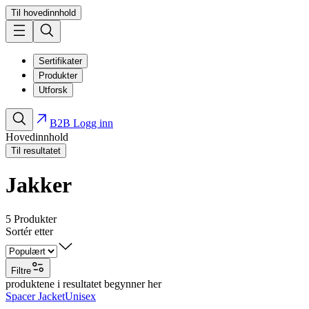
Til hovedinnhold
Sertifikater
Produkter
Utforsk
B2B Logg inn
Hovedinnhold
Til resultatet
Jakker
5
Produkter
Sortér etter
Filtre
produktene i resultatet begynner her
Spacer Jacket
Unisex