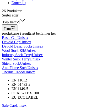
Ermer (1)
26
Produkter
Sortér etter
Filtre
produktene i resultatet begynner her
Basic Cap
Unisex
Devold Cap
Unisex
Devold Basic Socks
Unisex
Wool Sock Rib
Unisex
Industry Sock Terry
Unisex
Winter Sock Terry
Unisex
Shield Sock
Unisex
Anti Flame Sock
Unisex
Thermal Hood
Unisex
EN 11612
EN 61482-2
EN 1149-5
OEKO- TEX 100
EU ECOLABEL
Safe Cap
Unisex