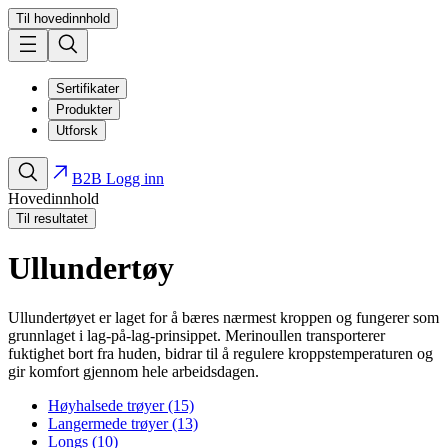
Til hovedinnhold
Sertifikater
Produkter
Utforsk
B2B Logg inn
Hovedinnhold
Til resultatet
Ullundertøy
Ullundertøyet er laget for å bæres nærmest kroppen og fungerer som
grunnlaget i lag-på-lag-prinsippet. Merinoullen transporterer
fuktighet bort fra huden, bidrar til å regulere kroppstemperaturen og
gir komfort gjennom hele arbeidsdagen.
Høyhalsede trøyer (15)
Langermede trøyer (13)
Longs (10)