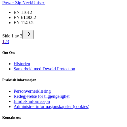
Power Zip Neck
Unisex
EN 11612
EN 61482-2
EN 1149-5
Side
1
av
3
1
2
3
Om Oss
Historien
Samarbeid med Devold Protection
Praktisk informasjon
Personvernerklæring
Redegjørelse for tilgjengelighet
Juridisk informasjon
Administrer informasjonskapsler (cookies)
Kontakt oss