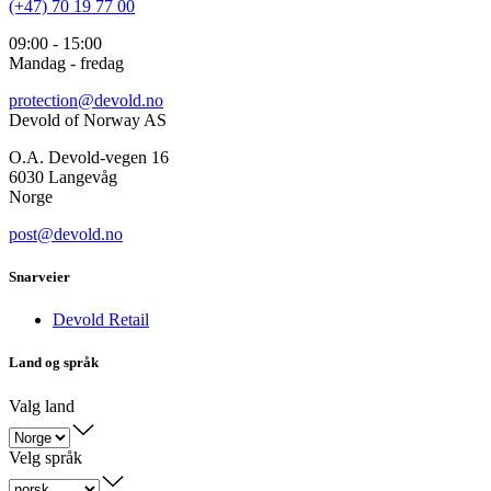
(+47) 70 19 77 00
09:00 - 15:00
Mandag - fredag
protection@devold.no
Devold of Norway AS
O.A. Devold-vegen 16
6030 Langevåg
Norge
post@devold.no
Snarveier
Devold Retail
Land og språk
Valg land
Velg språk