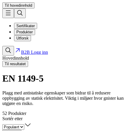
Til hovedinnhold
Sertifikater
Produkter
Utforsk
B2B Logg inn
Hovedinnhold
Til resultatet
EN 1149-5
Plagg med antistatiske egenskaper som bidrar til å redusere
oppbygging av statisk elektrisitet. Viktig i miljøer hvor gnister kan
utgjøre en risiko.
52
Produkter
Sortér etter