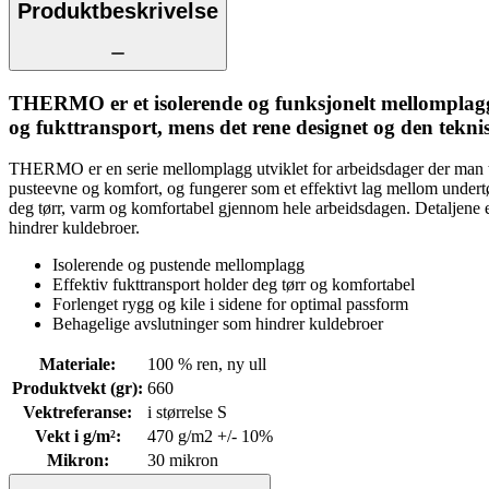
Produktbeskrivelse
THERMO er et isolerende og funksjonelt mellomplagg u
og fukttransport, mens det rene designet og den tekn
THERMO er en serie mellomplagg utviklet for arbeidsdager der man tre
pusteevne og komfort, og fungerer som et effektivt lag mellom undertøy
deg tørr, varm og komfortabel gjennom hele arbeidsdagen. Detaljene e
hindrer kuldebroer.
Isolerende og pustende mellomplagg
Effektiv fukttransport holder deg tørr og komfortabel
Forlenget rygg og kile i sidene for optimal passform
Behagelige avslutninger som hindrer kuldebroer
Materiale
:
100 % ren, ny ull
Produktvekt (gr)
:
660
Vektreferanse
:
i størrelse S
Vekt i g/m²
:
470 g/m2 +/- 10%
Mikron
:
30 mikron