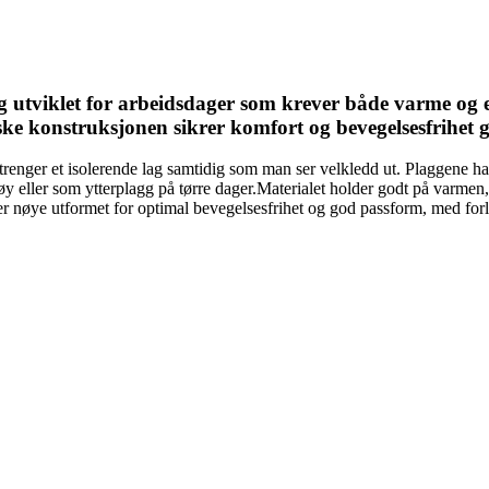
tviklet for arbeidsdager som krever både varme og et 
iske konstruksjonen sikrer komfort og bevegelsesfrihet
nger et isolerende lag samtidig som man ser velkledd ut. Plaggene har
 eller som ytterplagg på tørre dager.Materialet holder godt på varmen, 
r nøye utformet for optimal bevegelsesfrihet og god passform, med forl