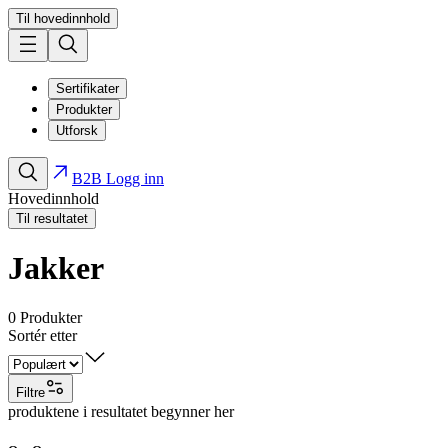
Til hovedinnhold
Sertifikater
Produkter
Utforsk
B2B Logg inn
Hovedinnhold
Til resultatet
Jakker
0
Produkter
Sortér etter
Filtre
produktene i resultatet begynner her