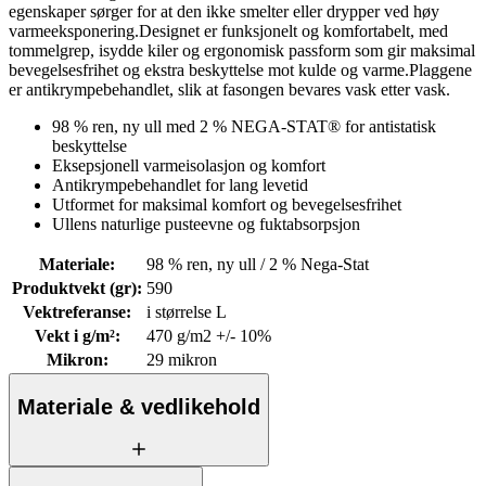
egenskaper sørger for at den ikke smelter eller drypper ved høy
varmeeksponering.Designet er funksjonelt og komfortabelt, med
tommelgrep, isydde kiler og ergonomisk passform som gir maksimal
bevegelsesfrihet og ekstra beskyttelse mot kulde og varme.Plaggene
er antikrympebehandlet, slik at fasongen bevares vask etter vask.
98 % ren, ny ull med 2 % NEGA-STAT® for antistatisk
beskyttelse
Eksepsjonell varmeisolasjon og komfort
Antikrympebehandlet for lang levetid
Utformet for maksimal komfort og bevegelsesfrihet
Ullens naturlige pusteevne og fuktabsorpsjon
Materiale
:
98 % ren, ny ull / 2 % Nega-Stat
Produktvekt (gr)
:
590
Vektreferanse
:
i størrelse L
Vekt i g/m²
:
470 g/m2 +/- 10%
Mikron
:
29 mikron
Materiale & vedlikehold