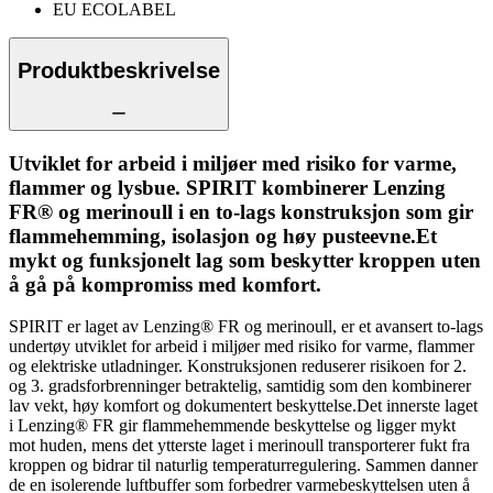
EU ECOLABEL
Produktbeskrivelse
Utviklet for arbeid i miljøer med risiko for varme,
flammer og lysbue. SPIRIT kombinerer Lenzing
FR® og merinoull i en to-lags konstruksjon som gir
flammehemming, isolasjon og høy pusteevne.Et
mykt og funksjonelt lag som beskytter kroppen uten
å gå på kompromiss med komfort.
SPIRIT er laget av Lenzing® FR og merinoull, er et avansert to-lags
undertøy utviklet for arbeid i miljøer med risiko for varme, flammer
og elektriske utladninger. Konstruksjonen reduserer risikoen for 2.
og 3. gradsforbrenninger betraktelig, samtidig som den kombinerer
lav vekt, høy komfort og dokumentert beskyttelse.Det innerste laget
i Lenzing® FR gir flammehemmende beskyttelse og ligger mykt
mot huden, mens det ytterste laget i merinoull transporterer fukt fra
kroppen og bidrar til naturlig temperaturregulering. Sammen danner
de en isolerende luftbuffer som forbedrer varmebeskyttelsen uten å