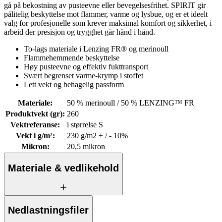
gå på bekostning av pusteevne eller bevegelsesfrihet. SPIRIT gir
pålitelig beskyttelse mot flammer, varme og lysbue, og er et ideelt
valg for profesjonelle som krever maksimal komfort og sikkerhet, i
arbeid der presisjon og trygghet går hånd i hånd.
To-lags materiale i Lenzing FR® og merinoull
Flammehemmende beskyttelse
Høy pusteevne og effektiv fukttransport
Svært begrenset varme-krymp i stoffet
Lett vekt og behagelig passform
Materiale
:
50 % merinoull / 50 % LENZING™ FR
Produktvekt (gr)
:
260
Vektreferanse
:
i størrelse S
Vekt i g/m²
:
230 g/m2 + / - 10%
Mikron
:
20,5 mikron
Materiale & vedlikehold
Nedlastningsfiler