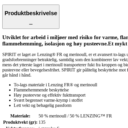
Produktbeskrivelse
Utviklet for arbeid i miljøer med risiko for varme, 
flammehemming, isolasjon og høy pusteevne.Et mykt 
SPIRIT er laget av Lenzing® FR og merinoull, er et avansert to-lags un
gradsforbrenninger betraktelig, samtidig som den kombinerer lav vek
mens det ytterste laget i merinoull transporterer fukt fra kroppen og 
pusteevne eller bevegelsesfrihet. SPIRIT gir pålitelig beskyttelse mot
går hånd i hånd.
To-lags materiale i Lenzing FR® og merinoull
Flammehemmende beskyttelse
Høy pusteevne og effektiv fukttransport
Svært begrenset varme-krymp i stoffet
Lett vekt og behagelig passform
Materiale
:
50 % merinoull / 50 % LENZING™ FR
Produktvekt (gr)
:
135