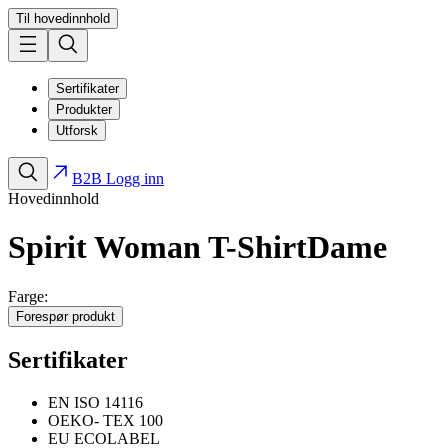
Til hovedinnhold
Sertifikater
Produkter
Utforsk
B2B Logg inn
Hovedinnhold
Spirit Woman T-Shirt
Dame
Farge:
Forespør produkt
Sertifikater
EN ISO 14116
OEKO- TEX 100
EU ECOLABEL