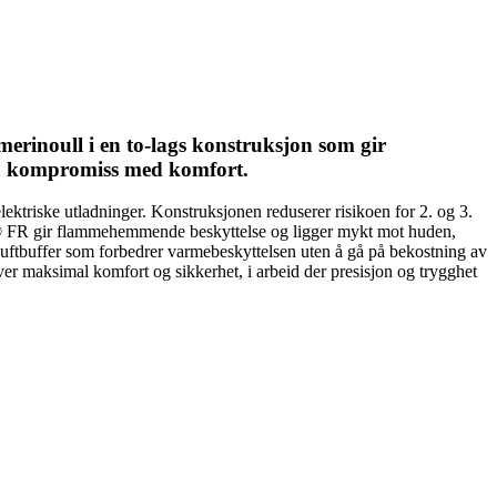
erinoull i en to-lags konstruksjon som gir
på kompromiss med komfort.
lektriske utladninger. Konstruksjonen reduserer risikoen for 2. og 3.
ng® FR gir flammehemmende beskyttelse og ligger mykt mot huden,
e luftbuffer som forbedrer varmebeskyttelsen uten å gå på bekostning av
ever maksimal komfort og sikkerhet, i arbeid der presisjon og trygghet