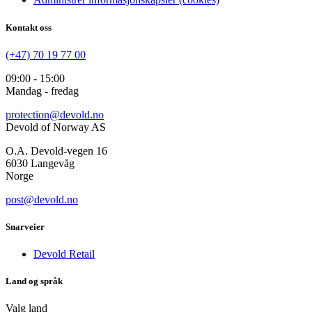
Kontakt oss
(+47) 70 19 77 00
09:00 - 15:00
Mandag - fredag
protection@devold.no
Devold of Norway AS
O.A. Devold-vegen 16
6030 Langevåg
Norge
post@devold.no
Snarveier
Devold Retail
Land og språk
Valg land