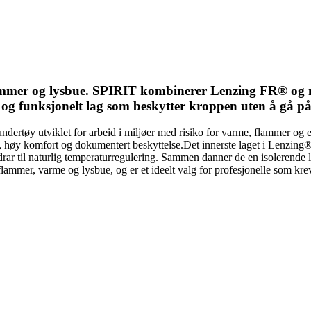
flammer og lysbue. SPIRIT kombinerer Lenzing FR® og m
og funksjonelt lag som beskytter kroppen uten å gå 
dertøy utviklet for arbeid i miljøer med risiko for varme, flammer og e
t, høy komfort og dokumentert beskyttelse.Det innerste laget i Lenzi
bidrar til naturlig temperaturregulering. Sammen danner de en isolerend
 flammer, varme og lysbue, og er et ideelt valg for profesjonelle som kr