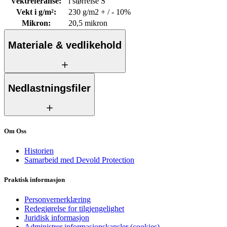
Vektreferanse
:
i størrelse S
Vekt i g/m²
:
230 g/m2 + / - 10%
Mikron
:
20,5 mikron
Materiale & vedlikehold
Nedlastningsfiler
Om Oss
Historien
Samarbeid med Devold Protection
Praktisk informasjon
Personvernerklæring
Redegjørelse for tilgjengelighet
Juridisk informasjon
Administrer informasjonskapsler (cookies)