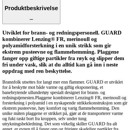
Produktbeskrivelse
Utviklet for brann- og redningspersonell. GUARD
kombinerer Lenzing® FR, merinoull og
polyamidforsterkning i en unik strikk som gir
ekstrem pusteevne og flammehemming. Plaggene
fanger opp giftige partikler fra røyk og slipper dem
fri under vask, slik at du alltid kan gå inn i neste
oppdrag med ren beskyttelse.
Brannfolk utsettes for langt mer enn flammer. GUARD er utviklet
for å beskytte mot både varme og giftig eksponering, et
banebrytende ullundertøy spesialt designet for brann- og
redningstjenesten.Plaggene kombinerer Lenzing® FR, merinoull og
forsterkning i polyamid i en nyskapende strikkekonstruksjon som gir
ekstrem pusteevne, høy komfort og varig flammehemming. Den
unike måten plaggene er strikket på, gjør at de transporterer varme
og fukt raskt bort fra kroppen, selv under tung
utrykningsbekledning. Det som virkelig skiller GUARD fra alt
annet, er evnen til å fange opp og frigjøre skadelige partikler fra