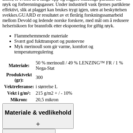
røyk og forbrenningsgasser. Under industriell vask fjernes partiklene
effektivt, slik at plagget kan brukes trygt igjen, uten at beskyttelsen
svekkes.GUARD er resultatet av et flerårig forskningssamarbeid
mellom Devold og ledende norske forskere, med mål om å redusere
helserisikoen for brannfolk etter eksponering for giftig røyk.
Flammehemmende materiale
Svært god fukttransport og pusteevne
Myk merinoull som gir varme, komfort og
temperaturregulering
50 % merinoull / 49 % LENZING™ FR / 1 %
Materiale
:
Nega-Stat
Produktvekt
300
(gr)
:
Vektreferanse
:
i størrelse L
Vekt i g/m²
:
215 g/m2 + / - 10%
Mikron
:
20,5 mikron
Materiale & vedlikehold