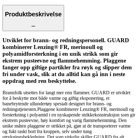
Produktbeskrivelse
Utviklet for brann- og redningspersonell. GUARD
kombinerer Lenzing® FR, merinoull og
polyamidforsterkning i en unik strikk som gir
ekstrem pusteevne og flammehemming. Plaggene
fanger opp giftige partikler fra røyk og slipper dem
fri under vask, slik at du alltid kan gå inn i neste
oppdrag med ren beskyttelse.
Brannfolk utsettes for langt mer enn flammer. GUARD er utviklet
for å beskytte mot både varme og giftig eksponering, et
banebrytende ullundertøy spesialt designet for brann- og
redningstjenesten.Plaggene kombinerer Lenzing® FR, merinoull og
forsterkning i polyamid i en nyskapende strikkekonstruksjon som gir
ekstrem pusteevne, høy komfort og varig flammehemming. Den
unike måten plaggene er strikket på, gjør at de transporterer varme
og fukt raskt bort fra kroppen, selv under tung
utrykningsbekledning. Det som virkelig skiller GUARD fra alt