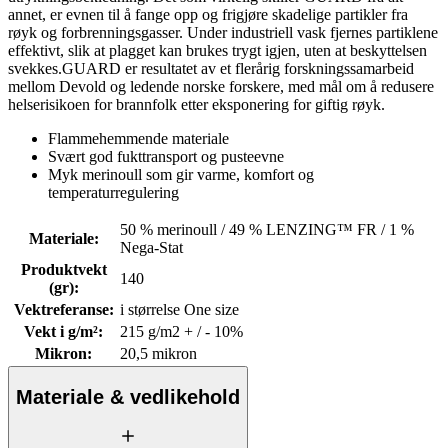
annet, er evnen til å fange opp og frigjøre skadelige partikler fra
røyk og forbrenningsgasser. Under industriell vask fjernes partiklene
effektivt, slik at plagget kan brukes trygt igjen, uten at beskyttelsen
svekkes.GUARD er resultatet av et flerårig forskningssamarbeid
mellom Devold og ledende norske forskere, med mål om å redusere
helserisikoen for brannfolk etter eksponering for giftig røyk.
Flammehemmende materiale
Svært god fukttransport og pusteevne
Myk merinoull som gir varme, komfort og
temperaturregulering
50 % merinoull / 49 % LENZING™ FR / 1 %
Materiale
:
Nega-Stat
Produktvekt
140
(gr)
:
Vektreferanse
:
i størrelse One size
Vekt i g/m²
:
215 g/m2 + / - 10%
Mikron
:
20,5 mikron
Materiale & vedlikehold