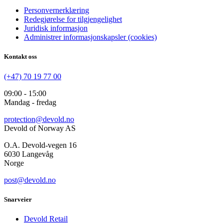
Personvernerklæring
Redegjørelse for tilgjengelighet
Juridisk informasjon
Administrer informasjonskapsler (cookies)
Kontakt oss
(+47) 70 19 77 00
09:00 - 15:00
Mandag - fredag
protection@devold.no
Devold of Norway AS
O.A. Devold-vegen 16
6030 Langevåg
Norge
post@devold.no
Snarveier
Devold Retail