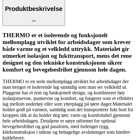
Produktbeskrivelse
THERMO er et isolerende og funksjonelt
mellomplagg utviklet for arbeidsdager som krever
både varme og et velkledd uttrykk. Materialet gir
utmerket isolasjon og fukttransport, mens det rene
designet og den tekniske konstruksjonen sikrer
komfort og bevegelsesfrihet gjennom hele dagen.
THERMO er en serie mellomplagg utviklet for arbeidsdager der
man trenger et isolerende lag samtidig som man ser velkledd ut.
Plaggene har et rent og funksjonelt design, og kombinerer høy
isolasjonsevne, pusteevne og komfort, og fungerer som et effektivt
lag mellom undertøy eller som ytterplagg på tørre dager.Materialet
holder godt på varmen, samtidig som det transporterer fukt bort fra
kroppen slik at du holder deg tørr, varm og komfortabel gjennom
hele arbeidsdagen. Detaljene er nøye utformet for optimal
bevegelsesfrihet og god passform, med forlenget rygg,
kilekonstruksjon i sidene og behagelige avslutninger som hindrer
kuldebroer.