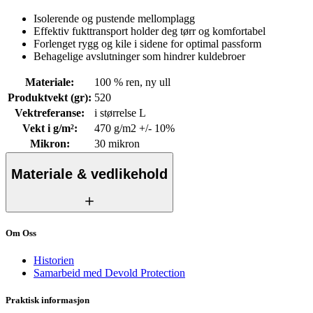
Isolerende og pustende mellomplagg
Effektiv fukttransport holder deg tørr og komfortabel
Forlenget rygg og kile i sidene for optimal passform
Behagelige avslutninger som hindrer kuldebroer
Materiale
:
100 % ren, ny ull
Produktvekt (gr)
:
520
Vektreferanse
:
i størrelse L
Vekt i g/m²
:
470 g/m2 +/- 10%
Mikron
:
30 mikron
Materiale & vedlikehold
Om Oss
Historien
Samarbeid med Devold Protection
Praktisk informasjon