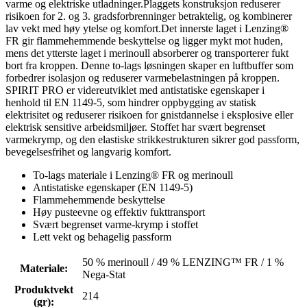
varme og elektriske utladninger.Plaggets konstruksjon reduserer
risikoen for 2. og 3. gradsforbrenninger betraktelig, og kombinerer
lav vekt med høy ytelse og komfort.Det innerste laget i Lenzing®
FR gir flammehemmende beskyttelse og ligger mykt mot huden,
mens det ytterste laget i merinoull absorberer og transporterer fukt
bort fra kroppen. Denne to-lags løsningen skaper en luftbuffer som
forbedrer isolasjon og reduserer varmebelastningen på kroppen.
SPIRIT PRO er videreutviklet med antistatiske egenskaper i
henhold til EN 1149-5, som hindrer oppbygging av statisk
elektrisitet og reduserer risikoen for gnistdannelse i eksplosive eller
elektrisk sensitive arbeidsmiljøer. Stoffet har svært begrenset
varmekrymp, og den elastiske strikkestrukturen sikrer god passform,
bevegelsesfrihet og langvarig komfort.
To-lags materiale i Lenzing® FR og merinoull
Antistatiske egenskaper (EN 1149-5)
Flammehemmende beskyttelse
Høy pusteevne og effektiv fukttransport
Svært begrenset varme-krymp i stoffet
Lett vekt og behagelig passform
50 % merinoull / 49 % LENZING™ FR / 1 %
Materiale
:
Nega-Stat
Produktvekt
214
(gr)
: