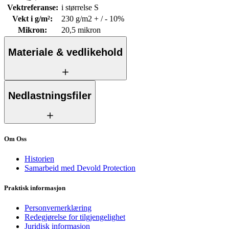
Vektreferanse
:
i størrelse S
Vekt i g/m²
:
230 g/m2 + / - 10%
Mikron
:
20,5 mikron
Materiale & vedlikehold
Nedlastningsfiler
Om Oss
Historien
Samarbeid med Devold Protection
Praktisk informasjon
Personvernerklæring
Redegjørelse for tilgjengelighet
Juridisk informasjon